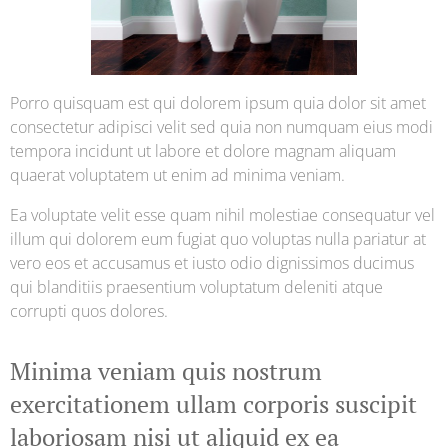
Porro quisquam est qui dolorem ipsum quia dolor sit amet
consectetur adipisci velit sed quia non numquam eius modi
tempora incidunt ut labore et dolore magnam aliquam
quaerat voluptatem ut enim ad minima veniam.
Ea voluptate velit esse quam nihil molestiae consequatur vel
illum qui dolorem eum fugiat quo voluptas nulla pariatur at
vero eos et accusamus et iusto odio dignissimos ducimus
qui blanditiis praesentium voluptatum deleniti atque
corrupti quos dolores.
Minima veniam quis nostrum
exercitationem ullam corporis suscipit
laboriosam nisi ut aliquid ex ea